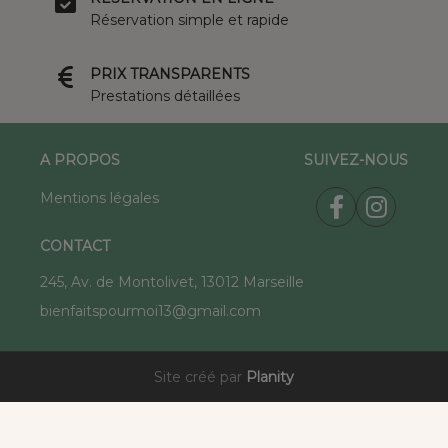
Réservation simple et rapide
PRIX TRANSPARENTS
Prestations détaillées
A PROPOS
SUIVEZ-NOUS
Mentions légales
CONTACT
245, Av. de Montolivet, 13012 Marseille
bienfaitspourmoi13@gmail.com
Site créé par
Planity